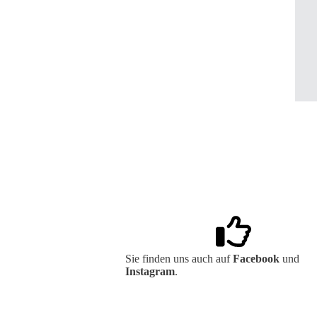
Sie finden uns auch auf
Facebook
und
Instagram
.
Besuchen Sie uns auf Facebook! Werden
ein Fan unserer Facebook Seite und erhalt